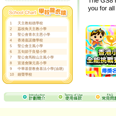
The GS8 r
you for al
2.
1/7(三)
1
天主教柏德學校
2
荔枝角天主教小學
屆時網站
3
聖公會青衣主恩小學
To provide
4
香港嘉諾撒學校
suspend t
5
聖公會主風小學
6
五旬節于良發小學
maintena
7
聖公會馬鞍山主風小學
8
宣道會陳元喜小學
9
中華基督教會基法小學(油塘)
3. 「
常識
10
鐘聲學校
習分數將
11
德信學校
期溫故知
12
道教青松小學
13
救世軍田家炳學校
The GS8 su
14
救恩學校
scores wil
15
李志達紀念學校
complete e
16
德望小學暨幼稚園
17
聖公會德田李兆強小學